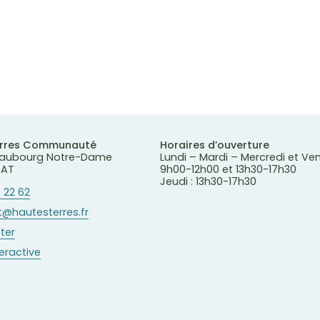
erres Communauté
Horaires d’ouverture
 Faubourg Notre-Dame
Lundi – Mardi – Mercredi et Ve
RAT
9h00-12h00 et 13h30-17h30
Jeudi : 13h30-17h30
 22 62
@hautesterres.fr
ter
teractive