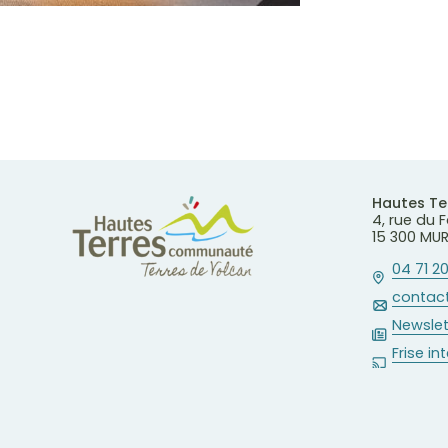
Hautes T
4, rue du
15 300 MU
04 71 20
contact
Newslet
Frise in