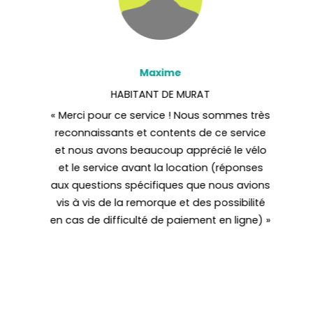
Maxime
Vous
HABITANT DE MURAT
ond
« Merci pour ce service ! Nous sommes très
is du
reconnaissants et contents de ce service
ervice
et nous avons beaucoup apprécié le vélo
n
et le service avant la location (réponses
n prix
aux questions spécifiques que nous avions
 au
vis à vis de la remorque et des possibilité
. Pour
en cas de difficulté de paiement en ligne) »
vraies
s et
blique
idien
à des