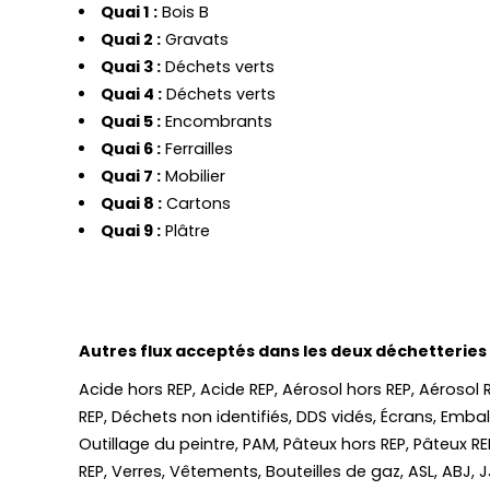
Quai 1 :
Bois B
Quai 2 :
Gravats
Quai 3 :
Déchets verts
Quai 4 :
Déchets verts
Quai 5 :
Encombrants
Quai 6 :
Ferrailles
Quai 7 :
Mobilier
Quai 8 :
Cartons
Quai 9 :
Plâtre
Autres flux acceptés dans les deux déchetteries
Acide hors REP, Acide REP, Aérosol hors REP, Aérosol
REP, Déchets non identifiés, DDS vidés, Écrans, Emball
Outillage du peintre, PAM, Pâteux hors REP, Pâteux REP
REP, Verres, Vêtements, Bouteilles de gaz, ASL, ABJ, J