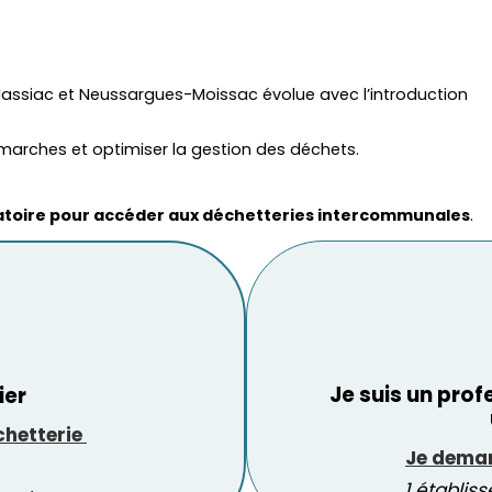
e Massiac et Neussargues-Moissac évolue avec l’introduction
émarches et optimiser la gestion des déchets.
igatoire pour accéder aux déchetteries intercommunales
.
Je suis un prof
ier
hetterie 
Je deman
1 établis