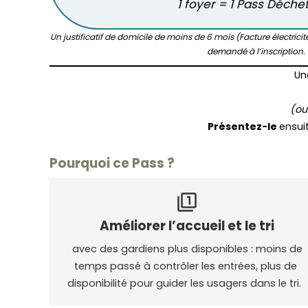
1 foyer = 1 Pass Déchet
Un justificatif de domicile de moins de 6 mois (Facture électricit
demandé à l’inscription.
Un
(ou
Présentez-le
ensui
Pourquoi ce Pass ?
filter_1
Améliorer l’accueil et le tri
 avec des gardiens plus disponibles : moins de 
temps passé à contrôler les entrées, plus de 
disponibilité pour guider les usagers dans le tri.  