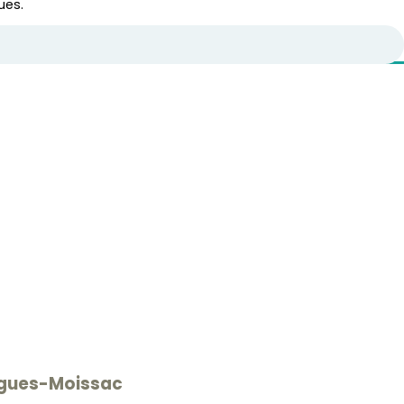
ues.
rgues-Moissac