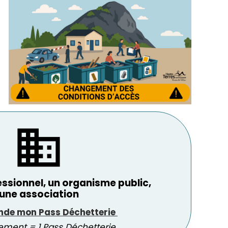
business
essionnel, un organisme public, 
une association
de mon Pass Déchetterie 
sement = 1 Pass Déchetterie 