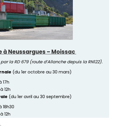
e à Neussargues – Moissac
t par la RD 679 (route d’Allanche depuis la RN122).
rnale
(du 1er octobre au 30 mars)
à 17h
 à 12h
vale
(du 1er avril au 30 septembre)
 à 18h30
 à 12h
s.