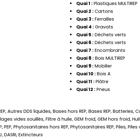
Quai 1 :
Plastiques MULTIREP
Quai 2 :
Cartons
Quai 3 :
Ferrailles
Quai 4 :
Gravats
Quai 5 :
Déchets verts
Quai 6 :
Déchets verts
Quai 7 :
Encombrants
Quai 8 :
Bois MULTIREP
Quai 9 :
Mobilier
Quai 10 :
Bois A
Quai 11 :
Plâtre
Quai 12 :
Pneus
 REP, Autres DDS liquides, Bases hors REP, Bases REP, Batteri
ages vides souillés, Filtre à huile, GEM froid, GEM hors froid, H
, PEP, Phytosanitaires hors REP, Phytosanitaires REP, Piles, Pile
J, DASRI, Extincteurs