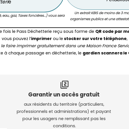
teri
e
Un extrait KBIS de moins de 3 moi
é, eau, gaz, Taxes foncières…) vous sera
organismes publics et une attestat
e fois le Pass Déchetterie reçu sous forme de
QR code par mai
vous pouvez l’
imprimer
ou le
stocker sur votre téléphone
,
 le faire imprimer gratuitement dans une Maison France Servi
te à chaque passage en déchetterie, le
gardien scannera le 
filter_2
Garantir un accès gratuit
aux résidents du territoire (particuliers, 
professionnels et administrations) et payant 
pour les usagers ne remplissant pas les 
conditions.