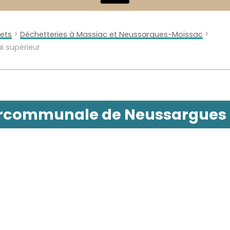
>
>
hets
Déchetteries à Massiac et Neussargues-Moissac
 supérieur
ercommunale de Neussargues 