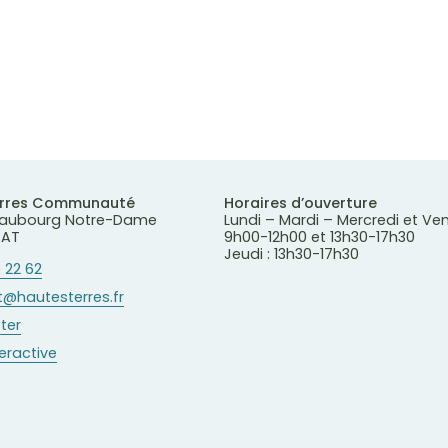
erres Communauté
Horaires d’ouverture
 Faubourg Notre-Dame
Lundi – Mardi – Mercredi et Ve
RAT
9h00-12h00 et 13h30-17h30
Jeudi : 13h30-17h30
 22 62
@hautesterres.fr
ter
teractive