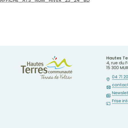
AFFICHE_ATS_NUM_HIVER_23_24_BD
Hautes T
4, rue du
15 300 MU
04 71 20
contact
Newslet
Frise in