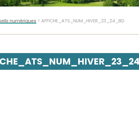
>
eils numériques
AFFICHE_ATS_NUM_HIVER_23_24_BD
ICHE_ATS_NUM_HIVER_23_2