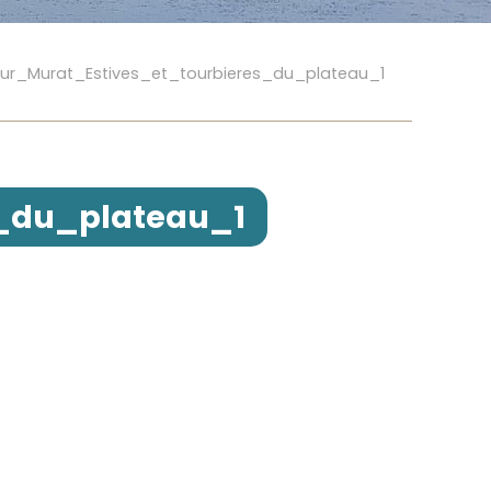
ur_Murat_Estives_et_tourbieres_du_plateau_1
_du_plateau_1