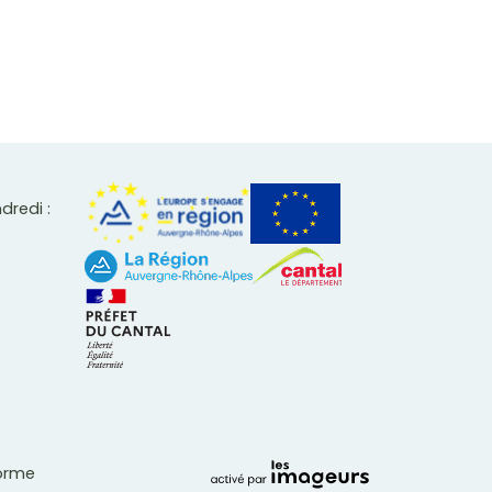
ndredi :
forme