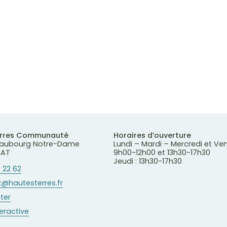
erres Communauté
Horaires d’ouverture
 Faubourg Notre-Dame
Lundi – Mardi – Mercredi et Ve
RAT
9h00-12h00 et 13h30-17h30
Jeudi : 13h30-17h30
 22 62
@hautesterres.fr
ter
teractive