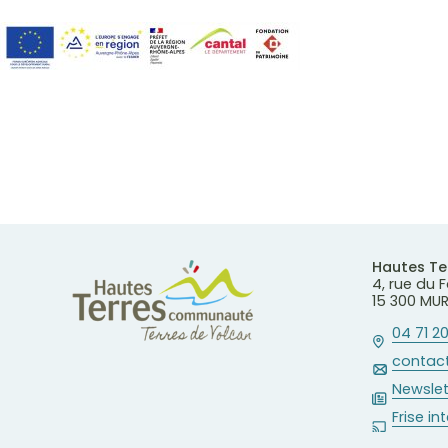
Hautes T
4, rue du
15 300 MU
04 71 20
contact
Newslet
Frise in