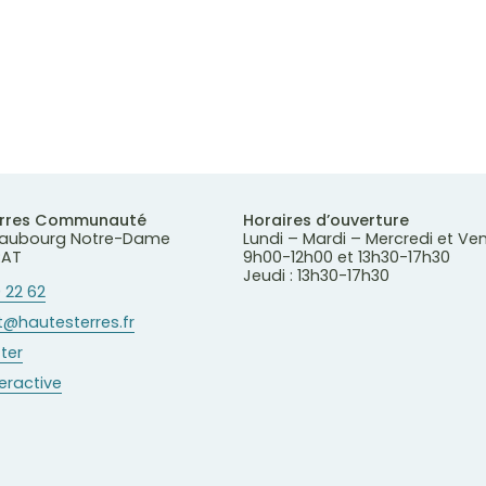
erres Communauté
Horaires d’ouverture
 Faubourg Notre-Dame
Lundi – Mardi – Mercredi et Ve
RAT
9h00-12h00 et 13h30-17h30
Jeudi : 13h30-17h30
 22 62
@hautesterres.fr
ter
teractive