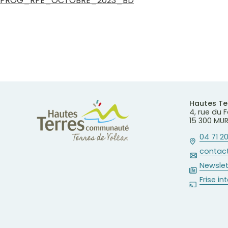
PROG_RPE_OCTOBRE_2023_BD
Hautes T
4, rue du
15 300 MU
04 71 20
contact
Newslet
Frise in