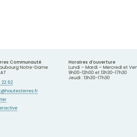
erres Communauté
Horaires d’ouverture
 Faubourg Notre-Dame
Lundi – Mardi – Mercredi et Ve
RAT
9h00-12h00 et 13h30-17h30
Jeudi : 13h30-17h30
 22 62
@hautesterres.fr
ter
teractive