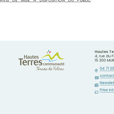
AVIS_DE_MISE_A_DISPOSITION_DU_PUBLIC
Hautes T
4, rue du
15 300 MU
04 71 20
contact
Newslet
Frise in