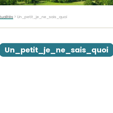
>
tualités
Un_petit_je_ne_sais_quoi
Un_petit_je_ne_sais_quoi