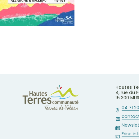
Hautes T
4, rue du
15 300 MU
04 71 20
contact
Newslet
Frise in