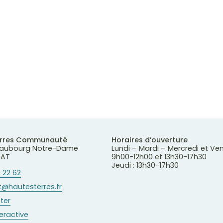
erres Communauté
Horaires d’ouverture
 Faubourg Notre-Dame
Lundi – Mardi – Mercredi et Ve
RAT
9h00-12h00 et 13h30-17h30
Jeudi : 13h30-17h30
 22 62
@hautesterres.fr
ter
teractive