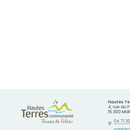
Hautes T
4, rue du
15 300 MU
04 71 20
contact