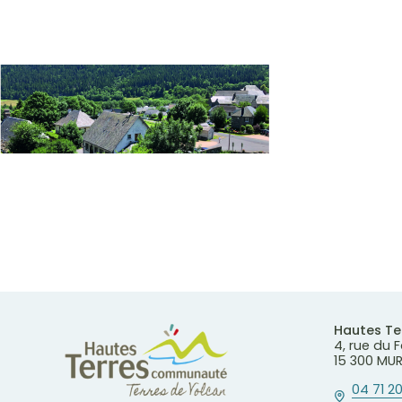
Hautes T
4, rue du
15 300 MU
04 71 20