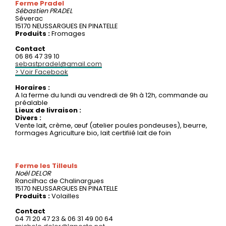
Ferme Pradel
Sébastien
PRADEL
Séverac
15170 NEUSSARGUES EN PINATELLE
Produits :
Fromages
Contact
06 86 47 39 10
sebastpradel@gmail.com
> Voir Facebook
Horaires :
A la ferme du lundi au vendredi de 9h à 12h, commande au
préalable
Lieux de livraison :
Divers :
Vente lait, crème, œuf (atelier poules pondeuses), beurre,
formages Agriculture bio, lait certifiié lait de foin
Ferme les Tilleuls
Noël
DELOR
Rancilhac de Chalinargues
15170 NEUSSARGUES EN PINATELLE
Produits :
Volailles
Contact
04 71 20 47 23 & 06 31 49 00 64