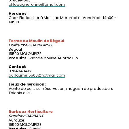
0786914803
chloevigneronne@gmail.com
Horaires :
Chez Florian Itier à Massiac Mercredi et Vendredi : 14h00 -
19h00
Ferme du Moulin de Bégoul
Guillaume
CHARBONNEL
Bégoul
15500 MOLOMPIZE
Produits :
Viande bovine Aubrac Bio
Contact
0784343415
guillaume15500@hotmail.com
Lieux de livraison :
Vente de colis sur réservation, magasin de producteurs
Talents d'Ici
Barbaux Horticulture
Sandrine
BARBAUX
Aurouze
15500 MOLOMPIZE
Produits :
Plants