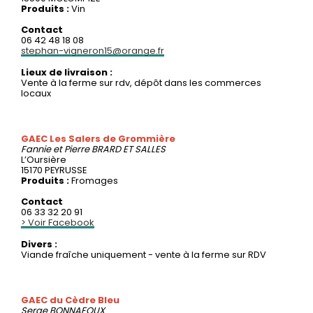
Produits :
Vin
Contact
06 42 48 18 08
stephan-vigneron15@orange.fr
Lieux de livraison :
Vente à la ferme sur rdv, dépôt dans les commerces
locaux
GAEC Les Salers de Grommière
Fannie et Pierre
BRARD ET SALLES
L’Oursière
15170 PEYRUSSE
Produits :
Fromages
Contact
06 33 32 20 91
> Voir Facebook
Divers :
Viande fraîche uniquement - vente à la ferme sur RDV
GAEC du Cèdre Bleu
Serge
BONNAFOUX