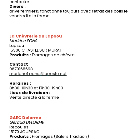
contacter
Divers :
drive fermier15 fonctionne toujours avec retrait des colis le
vendredi a la ferme
La Chèvrerie du Lapsou
Marlène
PONS
Lapsou
15300 CHASTEL SUR MURAT
Produits :
Fromages de chèvre
Contact
0679168698
marlene1.pons@laposte.net
Horaires :
8h30-10h30 et 17h30-19h00
Lieux de livraison :
Vente directe à la ferme
GAEC Delorme
Géraud
DELORME
Recoules
15170 JOURSAC
Produits :
Fromages (Salers Tradition)