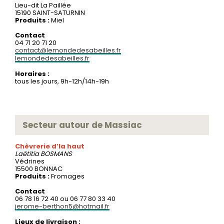
Lieu-dit La Paillée
15190 SAINT-SATURNIN
Produits :
Miel
Contact
04 71 20 71 20
contact@lemondedesabeilles.fr
lemondedesabeilles.fr
Horaires :
tous les jours, 9h-12h/14h-19h
Secteur autour de Massiac
Chèvrerie d’la haut
Laëtitia
BOSMANS
Védrines
15500 BONNAC
Produits :
Fromages
Contact
06 78 16 72 40 ou 06 77 80 33 40
jerome-berthon5@hotmail.fr
Lieux de livraison :