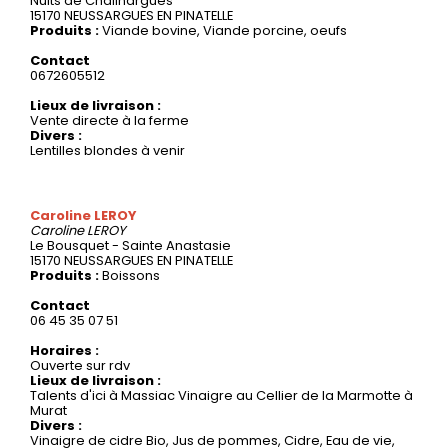
Nuits de Chalinargues
15170 NEUSSARGUES EN PINATELLE
Produits :
Viande bovine, Viande porcine, oeufs
Contact
0672605512
Lieux de livraison :
Vente directe à la ferme
Divers :
Lentilles blondes à venir
Caroline LEROY
Caroline
LEROY
Le Bousquet - Sainte Anastasie
15170 NEUSSARGUES EN PINATELLE
Produits :
Boissons
Contact
06 45 35 07 51
Horaires :
Ouverte sur rdv
Lieux de livraison :
Talents d'ici à Massiac Vinaigre au Cellier de la Marmotte à
Murat
Divers :
Vinaigre de cidre Bio, Jus de pommes, Cidre, Eau de vie,