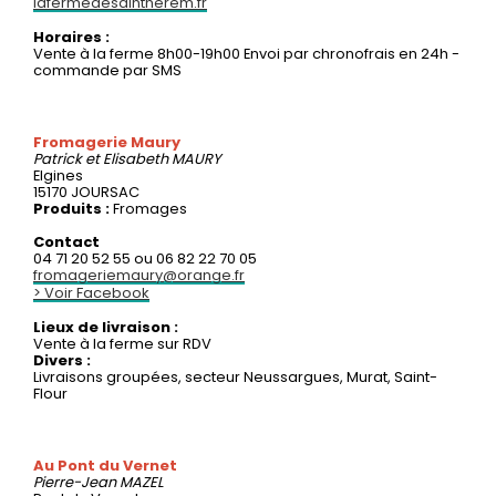
lafermedesaintherem.fr
Horaires :
Vente à la ferme 8h00-19h00 Envoi par chronofrais en 24h -
commande par SMS
Fromagerie Maury
Patrick et Elisabeth
MAURY
Elgines
15170 JOURSAC
Produits :
Fromages
Contact
04 71 20 52 55 ou 06 82 22 70 05
fromageriemaury@orange.fr
> Voir Facebook
Lieux de livraison :
Vente à la ferme sur RDV
Divers :
Livraisons groupées, secteur Neussargues, Murat, Saint-
Flour
Au Pont du Vernet
Pierre-Jean
MAZEL