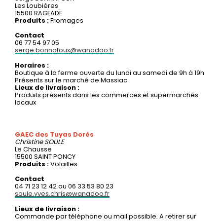
Les Loubières
15500 RAGEADE
Produits :
Fromages
Contact
06 77 54 97 05
serge.bonnafoux@wanadoo.fr
Horaires :
Boutique à la ferme ouverte du lundi au samedi de 9h à 19h
Présents sur le marché de Massiac
Lieux de livraison :
Produits présents dans les commerces et supermarchés
locaux
GAEC des Tuyas Dorés
Christine
SOULE
Le Chausse
15500 SAINT PONCY
Produits :
Volailles
Contact
04 71 23 12 42 ou 06 33 53 80 23
soule.yves.chris@wanadoo.fr
Lieux de livraison :
Commande par téléphone ou mail possible. A retirer sur