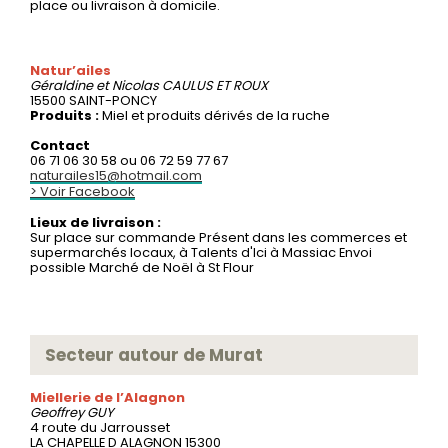
place ou livraison à domicile.
Natur’ailes
Géraldine et Nicolas
CAULUS ET ROUX
15500 SAINT-PONCY
Produits :
Miel et produits dérivés de la ruche
Contact
06 71 06 30 58 ou 06 72 59 77 67
naturailes15@hotmail.com
> Voir Facebook
Lieux de livraison :
Sur place sur commande Présent dans les commerces et
supermarchés locaux, à Talents d'Ici à Massiac Envoi
possible Marché de Noël à St Flour
Secteur autour de Murat
Miellerie de l’Alagnon
Geoffrey
GUY
4 route du Jarrousset
LA CHAPELLE D ALAGNON 15300