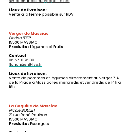
simonchabasseur@laposte.net
Lieux de livraison :
Vente à la ferme possible sur RDV
Verger de Massiac
Florian
ITIER
15500 MASSIAC
Produits :
Légumes et Fruits
Contact
06 67 31 76 30
florianitier@live.fr
Lieux de livraison :
Vente de pommes et légumes directement au verger Z.A.
de la Prade à Massiac les mercredis et vendredis de 14h à
18h
La Coquille de Massiac
Nicole
BOULET
21 rue René Paulhan
15500 MASSIAC
Produits :
Escargots