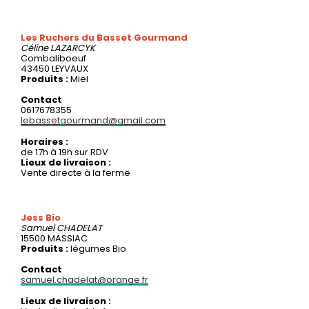
Les Ruchers du Basset Gourmand
Céline
LAZARCYK
Combaliboeuf
43450 LEYVAUX
Produits :
Miel
Contact
0617678355
lebassetgourmand@gmail.com
Horaires :
de 17h à 19h sur RDV
Lieux de livraison :
Vente directe à la ferme
Jess Bio
Samuel
CHADELAT
15500 MASSIAC
Produits :
légumes Bio
Contact
samuel.chadelat@orange.fr
Lieux de livraison :