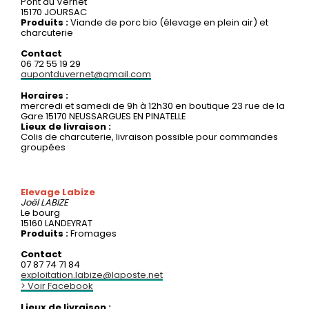
Pont du Vernet
15170 JOURSAC
Produits :
Viande de porc bio (élevage en plein air) et
charcuterie
Contact
06 72 55 19 29
aupontduvernet@gmail.com
Horaires :
mercredi et samedi de 9h à 12h30 en boutique 23 rue de la
Gare 15170 NEUSSARGUES EN PINATELLE
Lieux de livraison :
Colis de charcuterie, livraison possible pour commandes
groupées
Elevage Labize
Joël
LABIZE
Le bourg
15160 LANDEYRAT
Produits :
Fromages
Contact
07 87 74 71 84
exploitation.labize@laposte.net
> Voir Facebook
Lieux de livraison :