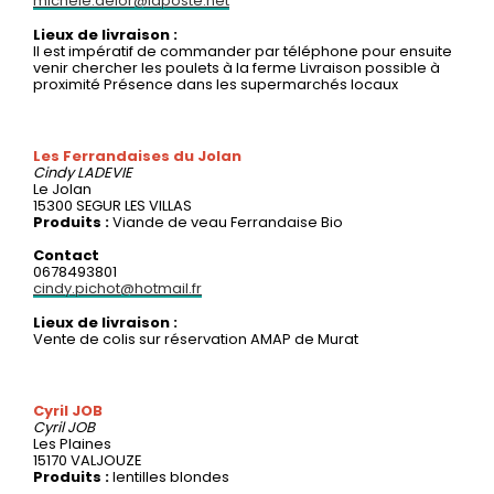
michele.delor@laposte.net
Lieux de livraison :
Il est impératif de commander par téléphone pour ensuite
venir chercher les poulets à la ferme Livraison possible à
proximité Présence dans les supermarchés locaux
Les Ferrandaises du Jolan
Cindy
LADEVIE
Le Jolan
15300 SEGUR LES VILLAS
Produits :
Viande de veau Ferrandaise Bio
Contact
0678493801
cindy.pichot@hotmail.fr
Lieux de livraison :
Vente de colis sur réservation AMAP de Murat
Cyril JOB
Cyril
JOB
Les Plaines
15170 VALJOUZE
Produits :
lentilles blondes