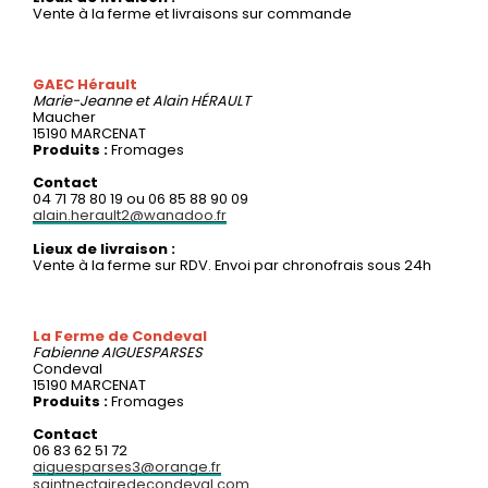
Vente à la ferme et livraisons sur commande
GAEC Hérault
Marie-Jeanne et Alain
HÉRAULT
Maucher
15190 MARCENAT
Produits :
Fromages
Contact
04 71 78 80 19 ou 06 85 88 90 09
alain.herault2@wanadoo.fr
Lieux de livraison :
Vente à la ferme sur RDV. Envoi par chronofrais sous 24h
La Ferme de Condeval
Fabienne
AIGUESPARSES
Condeval
15190 MARCENAT
Produits :
Fromages
Contact
06 83 62 51 72
aiguesparses3@orange.fr
saintnectairedecondeval.com