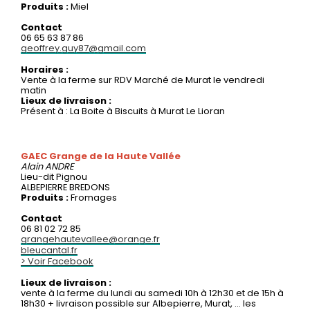
Produits :
Miel
Contact
06 65 63 87 86
geoffrey.guy87@gmail.com
Horaires :
Vente à la ferme sur RDV Marché de Murat le vendredi
matin
Lieux de livraison :
Présent à : La Boite à Biscuits à Murat Le Lioran
GAEC Grange de la Haute Vallée
Alain
ANDRE
Lieu-dit Pignou
ALBEPIERRE BREDONS
Produits :
Fromages
Contact
06 81 02 72 85
grangehautevallee@orange.fr
bleucantal.fr
> Voir Facebook
Lieux de livraison :
vente à la ferme du lundi au samedi 10h à 12h30 et de 15h à
18h30 + livraison possible sur Albepierre, Murat, … les