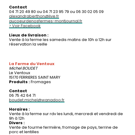
Contact
04 71 20 49 80 ou 04 71 23 95 79 ou 06 30 02 05 09
alexandraberthon@live.fr
aucoeurdenosfermes-montjournal.fr
> Voir Facebook
Lieux de livraison :
Vente à la ferme les samedis matins de 10h a 12h sur
réservation la veille
La Ferme du Ventoux
Michel
BOUDET
Le Ventoux
15170 FERRIERES SAINT MARY
Produits :
Fromages
Contact
06 75 42 64 71
boudet.michel@wanadoo.fr
Horaires :
Vente à la ferme sur rdv les lundi, mercredi et vendredi de
9h à 12h
Divers :
Vente de fourme fermière, fromage de pays, terrine de
porc et lentilles