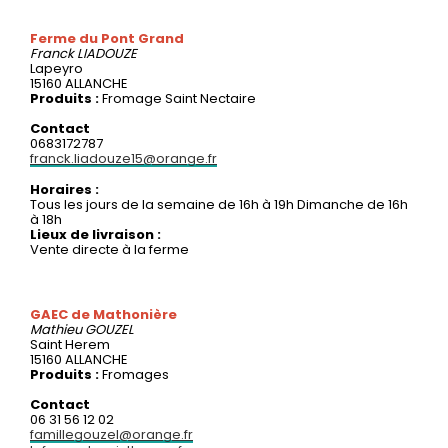
Ferme du Pont Grand
Franck
LIADOUZE
Lapeyro
15160 ALLANCHE
Produits :
Fromage Saint Nectaire
Contact
0683172787
franck.liadouze15@orange.fr
Horaires :
Tous les jours de la semaine de 16h à 19h Dimanche de 16h
à 18h
Lieux de livraison :
Vente directe à la ferme
GAEC de Mathonière
Mathieu
GOUZEL
Saint Herem
15160 ALLANCHE
Produits :
Fromages
Contact
06 31 56 12 02
famillegouzel@orange.fr