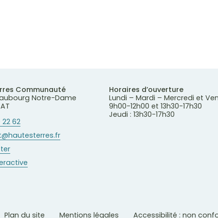
erres Communauté
Horaires d’ouverture
 Faubourg Notre-Dame
Lundi – Mardi – Mercredi et Ve
RAT
9h00-12h00 et 13h30-17h30
Jeudi : 13h30-17h30
 22 62
@hautesterres.fr
ter
teractive
Plan du site
Mentions légales
Accessibilité : non con