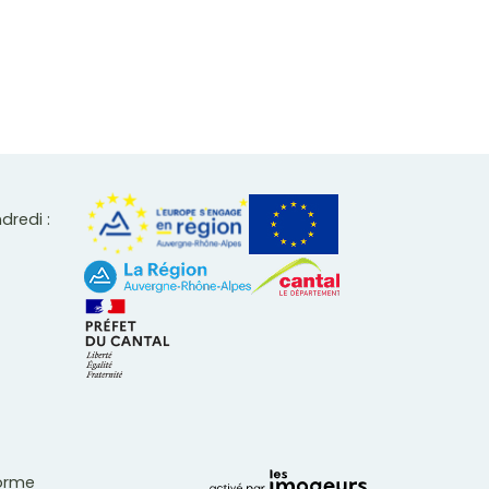
ndredi :
forme