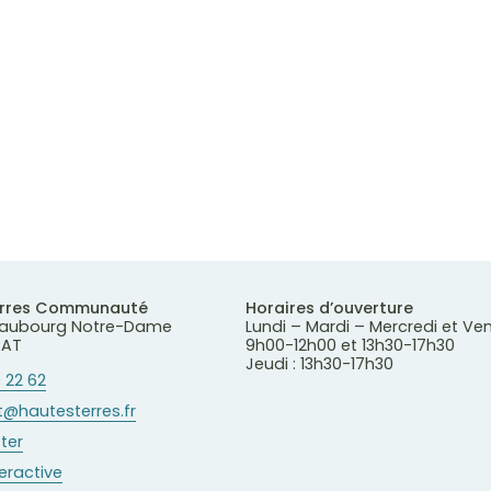
erres Communauté
Horaires d’ouverture
 Faubourg Notre-Dame
Lundi – Mardi – Mercredi et Ve
RAT
9h00-12h00 et 13h30-17h30
Jeudi : 13h30-17h30
 22 62
@hautesterres.fr
ter
teractive