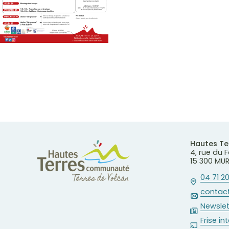
Hautes T
4, rue du
15 300 MU
04 71 20
contact
Newslet
Frise in